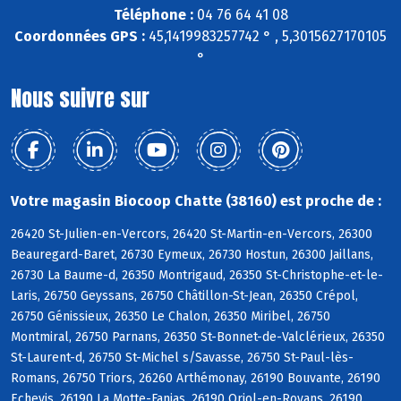
Téléphone :
04 76 64 41 08
Coordonnées GPS :
45,1419983257742 ° , 5,3015627170105
°
Nous suivre sur
Votre magasin Biocoop Chatte (38160) est proche de :
26420 St-Julien-en-Vercors, 26420 St-Martin-en-Vercors, 26300
Beauregard-Baret, 26730 Eymeux, 26730 Hostun, 26300 Jaillans,
26730 La Baume-d, 26350 Montrigaud, 26350 St-Christophe-et-le-
Laris, 26750 Geyssans, 26750 Châtillon-St-Jean, 26350 Crépol,
26750 Génissieux, 26350 Le Chalon, 26350 Miribel, 26750
Montmiral, 26750 Parnans, 26350 St-Bonnet-de-Valclérieux, 26350
St-Laurent-d, 26750 St-Michel s/Savasse, 26750 St-Paul-lès-
Romans, 26750 Triors, 26260 Arthémonay, 26190 Bouvante, 26190
Echevis, 26190 La Motte-Fanjas, 26190 Oriol-en-Royans, 26190