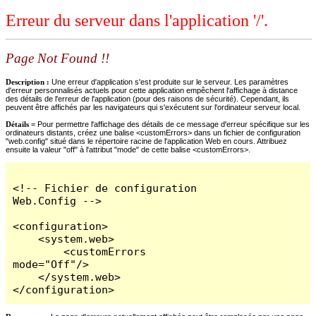
Erreur du serveur dans l'application '/'.
Page Not Found !!
Description :
Une erreur d'application s'est produite sur le serveur. Les paramètres
d'erreur personnalisés actuels pour cette application empêchent l'affichage à distance
des détails de l'erreur de l'application (pour des raisons de sécurité). Cependant, ils
peuvent être affichés par les navigateurs qui s'exécutent sur l'ordinateur serveur local.
Détails =
Pour permettre l'affichage des détails de ce message d'erreur spécifique sur les
ordinateurs distants, créez une balise <customErrors> dans un fichier de configuration
"web.config" situé dans le répertoire racine de l'application Web en cours. Attribuez
ensuite la valeur "off" à l'attribut "mode" de cette balise <customErrors>.
<!-- Fichier de configuration 
Web.Config -->

<configuration>

    <system.web>

        <customErrors 
mode="Off"/>

    </system.web>

</configuration>