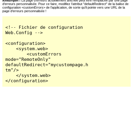
Remarques :
La page d'erreurs actuellement affichée peut être remplacée par une page
d'erreurs personnalisée. Pour ce faire, modifiez l'attribut "defaultRedirect" de la balise de
configuration <customErrors> de l'application, de sorte qu'il pointe vers une URL de la
page d'erreurs personnalisée !
<!-- Fichier de configuration 
Web.Config -->

<configuration>

    <system.web>

        <customErrors 
mode="RemoteOnly" 
defaultRedirect="mycustompage.h
tm"/>

    </system.web>

</configuration>