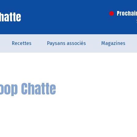
hatte
Prochai
Recettes
Paysans associés
Magazines
oop Chatte