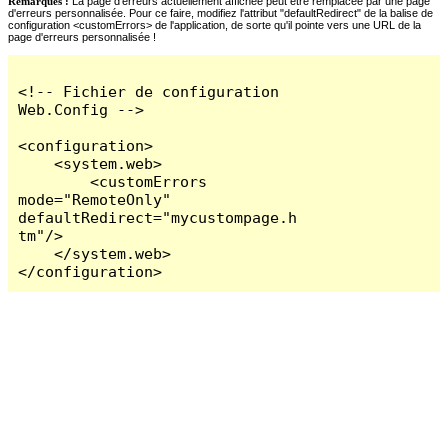
Remarques :
La page d'erreurs actuellement affichée peut être remplacée par une page
d'erreurs personnalisée. Pour ce faire, modifiez l'attribut "defaultRedirect" de la balise de
configuration <customErrors> de l'application, de sorte qu'il pointe vers une URL de la
page d'erreurs personnalisée !
<!-- Fichier de configuration 
Web.Config -->

<configuration>

    <system.web>

        <customErrors 
mode="RemoteOnly" 
defaultRedirect="mycustompage.h
tm"/>

    </system.web>

</configuration>