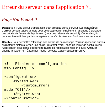
Erreur du serveur dans l'application '/'.
Page Not Found !!
Description :
Une erreur d'application s'est produite sur le serveur. Les paramètres
d'erreur personnalisés actuels pour cette application empêchent l'affichage à distance
des détails de l'erreur de l'application (pour des raisons de sécurité). Cependant, ils
peuvent être affichés par les navigateurs qui s'exécutent sur l'ordinateur serveur local.
Détails =
Pour permettre l'affichage des détails de ce message d'erreur spécifique sur les
ordinateurs distants, créez une balise <customErrors> dans un fichier de configuration
"web.config" situé dans le répertoire racine de l'application Web en cours. Attribuez
ensuite la valeur "off" à l'attribut "mode" de cette balise <customErrors>.
<!-- Fichier de configuration 
Web.Config -->

<configuration>

    <system.web>

        <customErrors 
mode="Off"/>

    </system.web>

</configuration>