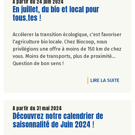
Découvrez celui de Juillet 2024 !
A partir du 24 juin 2024
Lire la suite de l'article
En juillet, du bio et local pour
tous.tes !
Accélerer la transition écologique, c'est favoriser
l'agriculture bio locale. Chez Biocoop, nous
privilégions une offre à moins de 150 km de chez
vous. Moins de transports, plus de proximité...
Question de bon sens !
DE L'AR
LIRE LA SUITE
A partir du 31 mai 2024
Lire la suite de l'article
Découvrez notre calendrier de
saisonnalité de Juin 2024 !