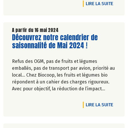
DE L'A
LIRE LA SUITE
A partir du 16 mai 2024
Lire la suite de l'article
Découvrez notre calendrier de
saisonnalité de Mai 2024 !
Refus des OGM, pas de fruits et légumes
emballés, pas de transport par avion, priorité au
local… Chez Biocoop, les fruits et légumes bio
répondent à un cahier des charges rigoureux.
Avec pour objectif, la réduction de l’impact
carbone et la préservation de
l’environnement. Parce que manger des produits
DE L'A
LIRE LA SUITE
de qualité rime avec respect de la saisonnalité,
Biocoop a élaboré un calendrier de saisonnalité
pour ses fruits et légumes bio.