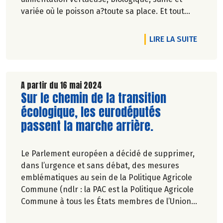
variée où le poisson a?toute sa place. Et tout
particulièrement le?thon blanc.
DE L'A
LIRE LA SUITE
A partir du 16 mai 2024
Lire la suite de l'article
Sur le chemin de la transition
écologique, les eurodéputés
passent la marche arrière.
Le Parlement européen a décidé de supprimer,
dans l’urgence et sans débat, des mesures
emblématiques au sein de la Politique Agricole
Commune (ndlr : la PAC est la Politique Agricole
Commune à tous les États membres de l’Union
européenne).