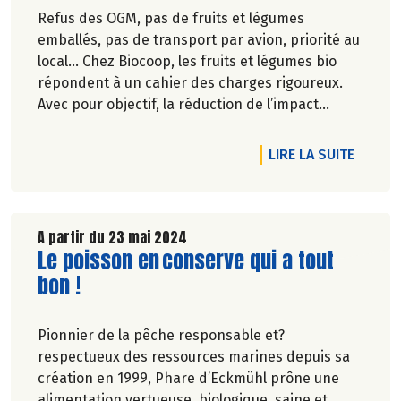
Refus des OGM, pas de fruits et légumes
emballés, pas de transport par avion, priorité au
local… Chez Biocoop, les fruits et légumes bio
répondent à un cahier des charges rigoureux.
Avec pour objectif, la réduction de l’impact
carbone et la préservation de
l’environnement. Parce que manger des produits
DE L'A
LIRE LA SUITE
de qualité rime avec respect de la saisonnalité,
Biocoop a élaboré un calendrier de saisonnalité
pour ses fruits et légumes bio.
Découvrez celui de Juin 2024 !
A partir du 23 mai 2024
Lire la suite de l'article
Le poisson en conserve qui a tout
bon !
Pionnier de la pêche responsable et?
respectueux des ressources marines depuis sa
création en 1999, Phare d’Eckmühl prône une
alimentation vertueuse, biologique, saine et