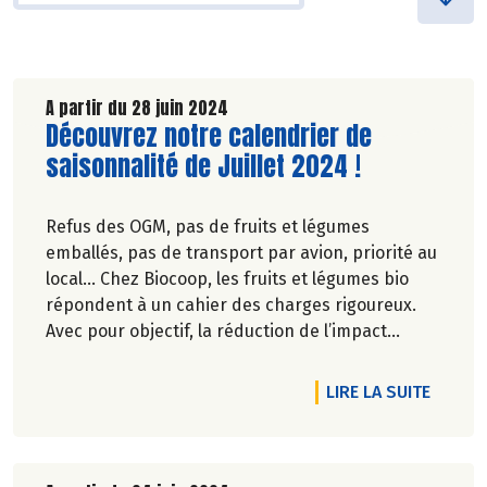
A partir du 28 juin 2024
Lire la suite de l'article
Découvrez notre calendrier de
saisonnalité de Juillet 2024 !
Refus des OGM, pas de fruits et légumes
emballés, pas de transport par avion, priorité au
local… Chez Biocoop, les fruits et légumes bio
répondent à un cahier des charges rigoureux.
Avec pour objectif, la réduction de l’impact
carbone et la préservation de
l’environnement. Parce que manger des produits
DE L'A
LIRE LA SUITE
de qualité rime avec respect de la saisonnalité,
Biocoop a élaboré un calendrier de saisonnalité
pour ses fruits et légumes bio.