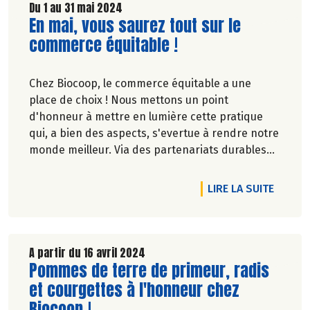
Découvrez celui de Mai 2024 !
Du 1 au 31 mai 2024
Lire la suite de l'article
En mai, vous saurez tout sur le
commerce équitable !
Chez Biocoop, le commerce équitable a une
place de choix ! Nous mettons un point
d'honneur à mettre en lumière cette pratique
qui, a bien des aspects, s'evertue à rendre notre
monde meilleur. Via des partenariats durables
avec nos Paysan.ne.s Associé.e.s et groupements
de producteurs, nous vous proposons des
DE L'A
LIRE LA SUITE
produits qui ont du sens et qui ne détruisent ni
la planète, ni les travailleurs !
A partir du 16 avril 2024
Lire la suite de l'article
Pommes de terre de primeur, radis
et courgettes à l'honneur chez
Biocoop !