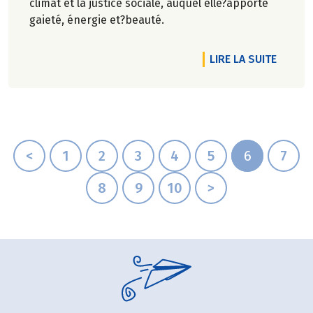
climat et la justice sociale, auquel elle?apporte
gaieté, énergie et?beauté.
DE L'A
LIRE LA SUITE
<
1
2
3
4
5
6
7
8
9
10
>