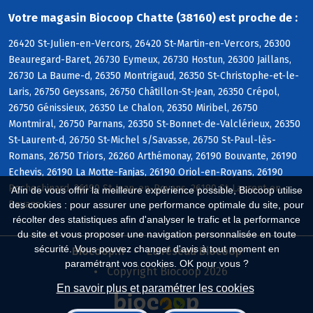
Votre magasin Biocoop Chatte (38160) est proche de :
26420 St-Julien-en-Vercors, 26420 St-Martin-en-Vercors, 26300
Beauregard-Baret, 26730 Eymeux, 26730 Hostun, 26300 Jaillans,
26730 La Baume-d, 26350 Montrigaud, 26350 St-Christophe-et-le-
Laris, 26750 Geyssans, 26750 Châtillon-St-Jean, 26350 Crépol,
26750 Génissieux, 26350 Le Chalon, 26350 Miribel, 26750
Montmiral, 26750 Parnans, 26350 St-Bonnet-de-Valclérieux, 26350
St-Laurent-d, 26750 St-Michel s/Savasse, 26750 St-Paul-lès-
Romans, 26750 Triors, 26260 Arthémonay, 26190 Bouvante, 26190
Echevis, 26190 La Motte-Fanjas, 26190 Oriol-en-Royans, 26190
Rochechinard, 26190 St-Jean-en-Royans, 26190 St-Laurent-en-
Afin de vous offrir la meilleure expérience possible, Biocoop utilise
Royans
des cookies : pour assurer une performance optimale du site, pour
récolter des statistiques afin d'analyser le trafic et la performance
du site et vous proposer une navigation personnalisée en toute
sécurité. Vous pouvez changer d'avis à tout moment en
Biocoop.fr
Le réseau Biocoop
paramétrant vos cookies. OK pour vous ?
Copyright Biocoop 2026
En savoir plus et paramétrer les cookies