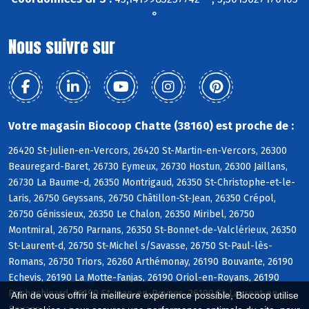
°
Nous suivre sur
Votre magasin Biocoop Chatte (38160) est proche de :
26420 St-Julien-en-Vercors, 26420 St-Martin-en-Vercors, 26300
Beauregard-Baret, 26730 Eymeux, 26730 Hostun, 26300 Jaillans,
26730 La Baume-d, 26350 Montrigaud, 26350 St-Christophe-et-le-
Laris, 26750 Geyssans, 26750 Châtillon-St-Jean, 26350 Crépol,
26750 Génissieux, 26350 Le Chalon, 26350 Miribel, 26750
Montmiral, 26750 Parnans, 26350 St-Bonnet-de-Valclérieux, 26350
St-Laurent-d, 26750 St-Michel s/Savasse, 26750 St-Paul-lès-
Romans, 26750 Triors, 26260 Arthémonay, 26190 Bouvante, 26190
Echevis, 26190 La Motte-Fanjas, 26190 Oriol-en-Royans, 26190
Rochechinard, 26190 St-Jean-en-Royans, 26190 St-Laurent-en-
Afin de vous offrir la meilleure expérience possible, Biocoop utilise