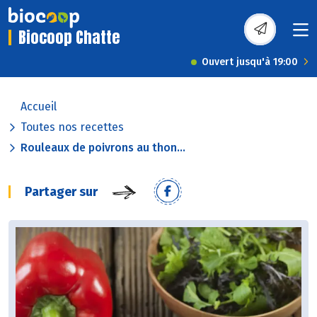
Biocoop Chatte
Ouvert jusqu'à 19:00
Accueil
Toutes nos recettes
Rouleaux de poivrons au thon...
Partager sur