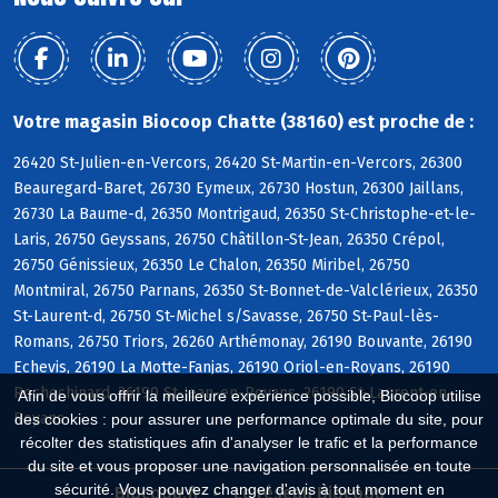
Votre magasin Biocoop Chatte (38160) est proche de :
26420 St-Julien-en-Vercors, 26420 St-Martin-en-Vercors, 26300
Beauregard-Baret, 26730 Eymeux, 26730 Hostun, 26300 Jaillans,
26730 La Baume-d, 26350 Montrigaud, 26350 St-Christophe-et-le-
Laris, 26750 Geyssans, 26750 Châtillon-St-Jean, 26350 Crépol,
26750 Génissieux, 26350 Le Chalon, 26350 Miribel, 26750
Montmiral, 26750 Parnans, 26350 St-Bonnet-de-Valclérieux, 26350
St-Laurent-d, 26750 St-Michel s/Savasse, 26750 St-Paul-lès-
Romans, 26750 Triors, 26260 Arthémonay, 26190 Bouvante, 26190
Echevis, 26190 La Motte-Fanjas, 26190 Oriol-en-Royans, 26190
Rochechinard, 26190 St-Jean-en-Royans, 26190 St-Laurent-en-
Afin de vous offrir la meilleure expérience possible, Biocoop utilise
Royans
des cookies : pour assurer une performance optimale du site, pour
récolter des statistiques afin d'analyser le trafic et la performance
du site et vous proposer une navigation personnalisée en toute
sécurité. Vous pouvez changer d'avis à tout moment en
Biocoop.fr
Le réseau Biocoop