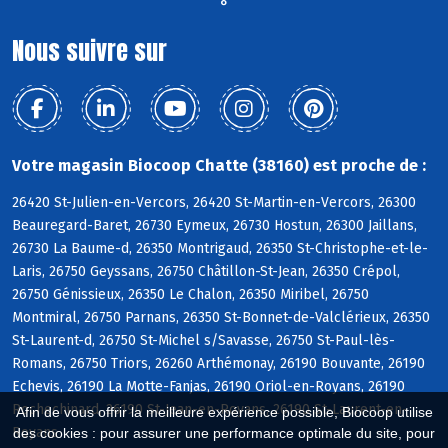
°
Nous suivre sur
Votre magasin Biocoop Chatte (38160) est proche de :
26420 St-Julien-en-Vercors, 26420 St-Martin-en-Vercors, 26300
Beauregard-Baret, 26730 Eymeux, 26730 Hostun, 26300 Jaillans,
26730 La Baume-d, 26350 Montrigaud, 26350 St-Christophe-et-le-
Laris, 26750 Geyssans, 26750 Châtillon-St-Jean, 26350 Crépol,
26750 Génissieux, 26350 Le Chalon, 26350 Miribel, 26750
Montmiral, 26750 Parnans, 26350 St-Bonnet-de-Valclérieux, 26350
St-Laurent-d, 26750 St-Michel s/Savasse, 26750 St-Paul-lès-
Romans, 26750 Triors, 26260 Arthémonay, 26190 Bouvante, 26190
Echevis, 26190 La Motte-Fanjas, 26190 Oriol-en-Royans, 26190
Rochechinard, 26190 St-Jean-en-Royans, 26190 St-Laurent-en-
Afin de vous offrir la meilleure expérience possible, Biocoop utilise
Royans
des cookies : pour assurer une performance optimale du site, pour