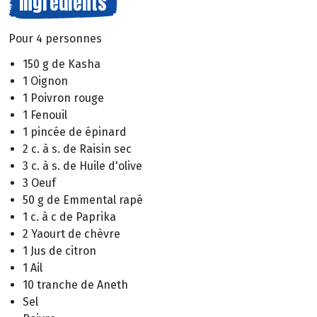
Ingrédients
Pour 4 personnes
150 g de Kasha
1 Oignon
1 Poivron rouge
1 Fenouil
1 pincée de épinard
2 c. à s. de Raisin sec
3 c. à s. de Huile d'olive
3 Oeuf
50 g de Emmental rapé
1 c. à c de Paprika
2 Yaourt de chèvre
1 Jus de citron
1 Ail
10 tranche de Aneth
Sel