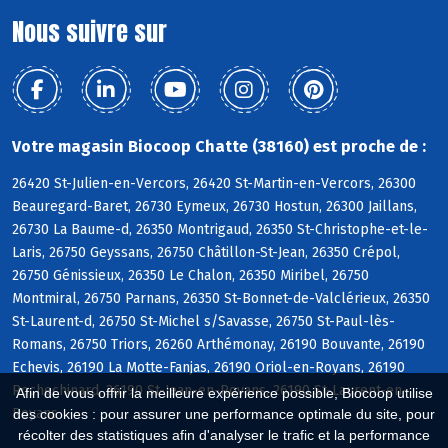
Nous suivre sur
Votre magasin Biocoop Chatte (38160) est proche de :
26420 St-Julien-en-Vercors, 26420 St-Martin-en-Vercors, 26300
Beauregard-Baret, 26730 Eymeux, 26730 Hostun, 26300 Jaillans,
26730 La Baume-d, 26350 Montrigaud, 26350 St-Christophe-et-le-
Laris, 26750 Geyssans, 26750 Châtillon-St-Jean, 26350 Crépol,
26750 Génissieux, 26350 Le Chalon, 26350 Miribel, 26750
Montmiral, 26750 Parnans, 26350 St-Bonnet-de-Valclérieux, 26350
St-Laurent-d, 26750 St-Michel s/Savasse, 26750 St-Paul-lès-
Romans, 26750 Triors, 26260 Arthémonay, 26190 Bouvante, 26190
Echevis, 26190 La Motte-Fanjas, 26190 Oriol-en-Royans, 26190
Rochechinard, 26190 St-Jean-en-Royans, 26190 St-Laurent-en-
Afin de vous offrir la meilleure expérience possible, Biocoop utilise
Royans
des cookies : pour assurer une performance optimale du site, pour
récolter des statistiques afin d'analyser le trafic et la performance