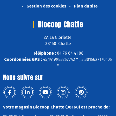
Gestion des cookies
Plan du site
Biocoop Chatte
ZA La Gloriette
38160 Chatte
Téléphone :
04 76 64 41 08
Coordonnées GPS :
45,1419983257742 ° , 5,3015627170105
°
Nous suivre sur
Votre magasin Biocoop Chatte (38160) est proche de :