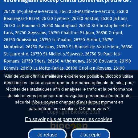
Votre magasin Biocoop Chatte (38160) est proche de :
26420 St-Julien-en-Vercors, 26420 St-Martin-en-Vercors, 26300
Beauregard-Baret, 26730 Eymeux, 26730 Hostun, 26300 Jaillans,
26730 La Baume-d, 26350 Montrigaud, 26350 St-Christophe-et-le-
Laris, 26750 Geyssans, 26750 Châtillon-St-Jean, 26350 Crépol,
26750 Génissieux, 26350 Le Chalon, 26350 Miribel, 26750
Montmiral, 26750 Parnans, 26350 St-Bonnet-de-Valclérieux, 26350
St-Laurent-d, 26750 St-Michel s/Savasse, 26750 St-Paul-lès-
Romans, 26750 Triors, 26260 Arthémonay, 26190 Bouvante, 26190
Echevis, 26190 La Motte-Fanjas, 26190 Oriol-en-Royans, 26190
Rochechinard, 26190 St-Jean-en-Royans, 26190 St-Laurent-en-
Afin de vous offrir la meilleure expérience possible, Biocoop utilise
Royans
des cookies : pour assurer une performance optimale du site, pour
récolter des statistiques afin d'analyser le trafic et la performance
du site et vous proposer une navigation personnalisée en toute
sécurité. Vous pouvez changer d'avis à tout moment en
Biocoop.fr
Le réseau Biocoop
paramétrant vos cookies. OK pour vous ?
Copyright Biocoop 2026
En savoir plus et paramétrer les cookies
Je refuse
J'accepte