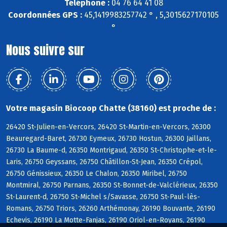
Téléphone :
04 76 64 41 08
Coordonnées GPS :
45,1419983257742 ° , 5,3015627170105
°
Nous suivre sur
Votre magasin Biocoop Chatte (38160) est proche de :
26420 St-Julien-en-Vercors, 26420 St-Martin-en-Vercors, 26300
Beauregard-Baret, 26730 Eymeux, 26730 Hostun, 26300 Jaillans,
26730 La Baume-d, 26350 Montrigaud, 26350 St-Christophe-et-le-
Laris, 26750 Geyssans, 26750 Châtillon-St-Jean, 26350 Crépol,
26750 Génissieux, 26350 Le Chalon, 26350 Miribel, 26750
Montmiral, 26750 Parnans, 26350 St-Bonnet-de-Valclérieux, 26350
St-Laurent-d, 26750 St-Michel s/Savasse, 26750 St-Paul-lès-
Romans, 26750 Triors, 26260 Arthémonay, 26190 Bouvante, 26190
Echevis, 26190 La Motte-Fanjas, 26190 Oriol-en-Royans, 26190