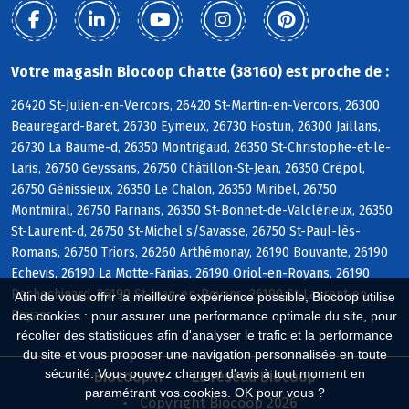
Votre magasin Biocoop Chatte (38160) est proche de :
26420 St-Julien-en-Vercors, 26420 St-Martin-en-Vercors, 26300
Beauregard-Baret, 26730 Eymeux, 26730 Hostun, 26300 Jaillans,
26730 La Baume-d, 26350 Montrigaud, 26350 St-Christophe-et-le-
Laris, 26750 Geyssans, 26750 Châtillon-St-Jean, 26350 Crépol,
26750 Génissieux, 26350 Le Chalon, 26350 Miribel, 26750
Montmiral, 26750 Parnans, 26350 St-Bonnet-de-Valclérieux, 26350
St-Laurent-d, 26750 St-Michel s/Savasse, 26750 St-Paul-lès-
Romans, 26750 Triors, 26260 Arthémonay, 26190 Bouvante, 26190
Echevis, 26190 La Motte-Fanjas, 26190 Oriol-en-Royans, 26190
Rochechinard, 26190 St-Jean-en-Royans, 26190 St-Laurent-en-
Afin de vous offrir la meilleure expérience possible, Biocoop utilise
Royans
des cookies : pour assurer une performance optimale du site, pour
récolter des statistiques afin d'analyser le trafic et la performance
du site et vous proposer une navigation personnalisée en toute
sécurité. Vous pouvez changer d'avis à tout moment en
Biocoop.fr
Le réseau Biocoop
paramétrant vos cookies. OK pour vous ?
Copyright Biocoop 2026