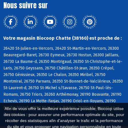
Nous suivre sur
Votre magasin Biocoop Chatte (38160) est proche de :
26420 St-Julien-en-Vercors, 26420 St-Martin-en-Vercors, 26300
Beauregard-Baret, 26730 Eymeux, 26730 Hostun, 26300 Jaillans,
26730 La Baume-d, 26350 Montrigaud, 26350 St-Christophe-et-le-
Laris, 26750 Geyssans, 26750 Châtillon-St-Jean, 26350 Crépol,
26750 Génissieux, 26350 Le Chalon, 26350 Miribel, 26750
Montmiral, 26750 Parnans, 26350 St-Bonnet-de-Valclérieux, 26350
St-Laurent-d, 26750 St-Michel s/Savasse, 26750 St-Paul-lès-
Romans, 26750 Triors, 26260 Arthémonay, 26190 Bouvante, 26190
Echevis, 26190 La Motte-Fanjas, 26190 Oriol-en-Royans, 26190
Rochechinard, 26190 St-Jean-en-Royans, 26190 St-Laurent-en-
Afin de vous offrir la meilleure expérience possible, Biocoop utilise
Royans
des cookies : pour assurer une performance optimale du site, pour
récolter des statistiques afin d'analyser le trafic et la performance
du site et vous proposer une navigation personnalisée en toute