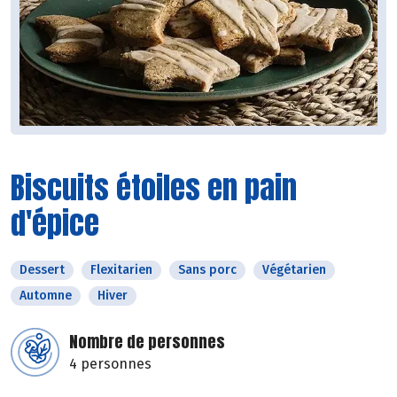
Biscuits étoiles en pain
d'épice
Dessert
Flexitarien
Sans porc
Végétarien
Automne
Hiver
Nombre de personnes
4 personnes