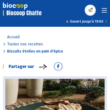
Biocoop Chatte
Ouvert jusqu'à 19:00
Accueil
Toutes nos recettes
Biscuits étoiles en pain d'épice
Partager sur