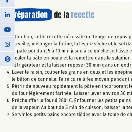
Préparation
de la
recette
Attention, cette recette nécessite un temps de repos po
La veille, mélanger la farine, la levure sèche et le sel 
la pâte pendant 5 à 10 min jusqu'à ce qu'elle soit lisse e
Rouler la pâte en boule et la remettre dans le saladier. 
réfrigérateur et la laisser reposer 30 min dans un endro
Laver le raisin, couper les grains en deux et les épépine
le bâton de cannelle. Faire cuire à feu moyen pendant 
Pétrir de nouveau rapidement la pâte en incorporant les
du four légèrement farinée. Laisser lever environ 30 m
Préchauffer le four à 280°C. Enfourner les petits pain
de la vapeur. Au bout de 5 min de cuisson, baisser la t
Servir les petits pains encore tièdes avec la tome de chè