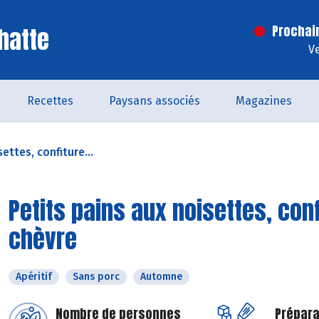
hatte
Prochai
V
Recettes
Paysans associés
Magazines
ettes, confiture...
Petits pains aux noisettes, con
chèvre
Apéritif
Sans porc
Automne
Nombre de personnes
Prépara