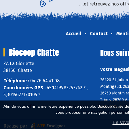
....et retrouvez nos of
Accueil
Contact
Menti
Biocoop Chatte
Nous suiv
ZA La Gloriette
Votre magasi
38160 Chatte
26420 St-Julien
Téléphone :
04 76 64 41 08
Montrigaud, 263
Coordonnées GPS :
45,1419983257742 ° ,
26750 Montmiral
5,3015627170105 °
Triors, 26260 A
26190 St-Laure
Afin de vous offrir la meilleure expérience possible, Biocoop utilise d
vous proposer une navigation personnal
En savoi
Réalisé par