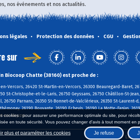
fres, nos événements et nos actualités.
ons légales
Protection des données
CGU
Gestio
re sur
n Biocoop Chatte (38160) est proche de :
-en-Vercors, 26420 St-Martin-en-Vercors, 26300 Beauregard-Baret, 26
50 St-Christophe-et-le-Laris, 26750 Geyssans, 26750 Châtillon-St-Jean,
, 26750 Parnans, 26350 St-Bonnet-de-Valclérieux, 26350 St-Laurent-d
rthémonay, 26190 Bouvante, 26190 Echevis, 26190 La Motte-Fanjas, 26
nt-en-Royans
es cookies : pour assurer une performance optimale du site, pour récolter
isée en toute sécurité. Vous pouvez changer d'avis à tout moment en 
r plus et paramétrer les cookies
Je refuse
J
Biocoop.fr
Le ré