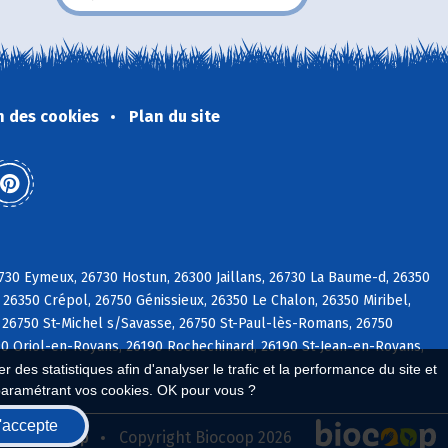
n des cookies
Plan du site
730 Eymeux, 26730 Hostun, 26300 Jaillans, 26730 La Baume-d, 26350
 26350 Crépol, 26750 Génissieux, 26350 Le Chalon, 26350 Miribel,
, 26750 St-Michel s/Savasse, 26750 St-Paul-lès-Romans, 26750
190 Oriol-en-Royans, 26190 Rochechinard, 26190 St-Jean-en-Royans,
 des statistiques afin d'analyser le trafic et la performance du site et
paramétrant vos cookies. OK pour vous ?
'accepte
seau Biocoop
Copyright Biocoop 2026