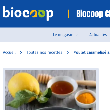
Biocoop C
Le magasin
Actualités
Accueil
Toutes nos recettes
Poulet caramélisé a