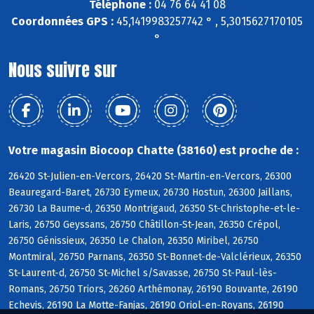
Téléphone :
04 76 64 41 08
Coordonnées GPS :
45,1419983257742 ° , 5,3015627170105
°
Nous suivre sur
Votre magasin Biocoop Chatte (38160) est proche de :
26420 St-Julien-en-Vercors, 26420 St-Martin-en-Vercors, 26300
Beauregard-Baret, 26730 Eymeux, 26730 Hostun, 26300 Jaillans,
26730 La Baume-d, 26350 Montrigaud, 26350 St-Christophe-et-le-
Laris, 26750 Geyssans, 26750 Châtillon-St-Jean, 26350 Crépol,
26750 Génissieux, 26350 Le Chalon, 26350 Miribel, 26750
Montmiral, 26750 Parnans, 26350 St-Bonnet-de-Valclérieux, 26350
St-Laurent-d, 26750 St-Michel s/Savasse, 26750 St-Paul-lès-
Romans, 26750 Triors, 26260 Arthémonay, 26190 Bouvante, 26190
Echevis, 26190 La Motte-Fanjas, 26190 Oriol-en-Royans, 26190