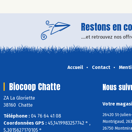
Restons en con
....et retrouvez nos of
Accueil
Contact
Menti
Biocoop Chatte
Nous suiv
ZA La Gloriette
Votre magasi
38160 Chatte
26420 St-Julien
Téléphone :
04 76 64 41 08
Montrigaud, 263
Coordonnées GPS :
45,1419983257742 ° ,
26750 Montmiral
5,3015627170105 °