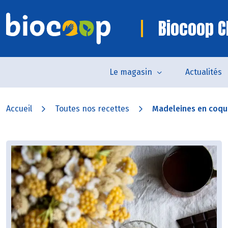
Biocoop C
Le magasin
Actualités
Accueil
Toutes nos recettes
Madeleines en coque