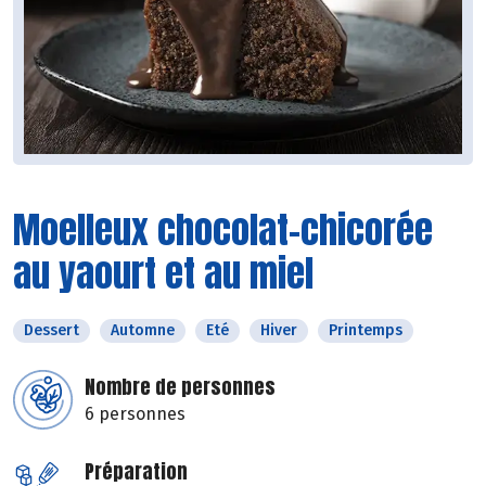
Moelleux chocolat-chicorée
au yaourt et au miel
Dessert
Automne
Eté
Hiver
Printemps
Nombre de personnes
6 personnes
Préparation