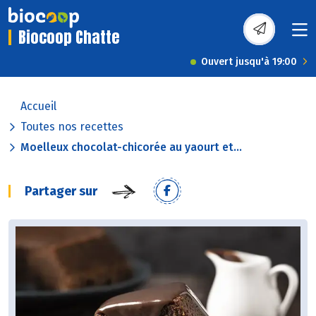
Biocoop Chatte
Ouvert jusqu'à 19:00
Accueil
Toutes nos recettes
Moelleux chocolat-chicorée au yaourt et...
Partager sur