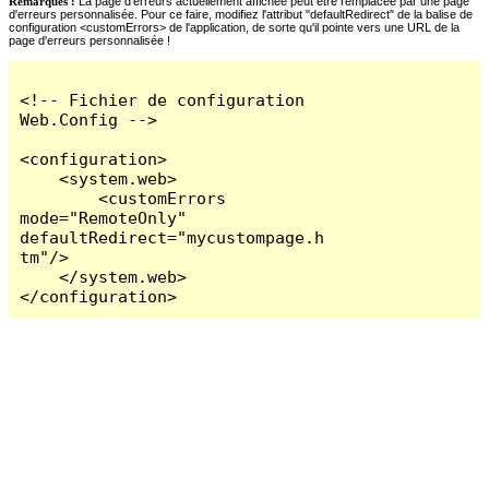
Remarques :
La page d'erreurs actuellement affichée peut être remplacée par une page
d'erreurs personnalisée. Pour ce faire, modifiez l'attribut "defaultRedirect" de la balise de
configuration <customErrors> de l'application, de sorte qu'il pointe vers une URL de la
page d'erreurs personnalisée !
<!-- Fichier de configuration 
Web.Config -->

<configuration>

    <system.web>

        <customErrors 
mode="RemoteOnly" 
defaultRedirect="mycustompage.h
tm"/>

    </system.web>

</configuration>