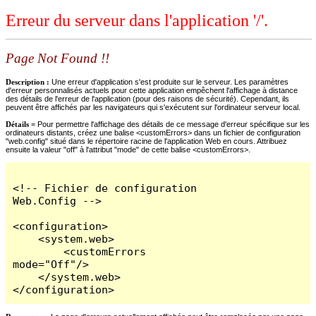
Erreur du serveur dans l'application '/'.
Page Not Found !!
Description :
Une erreur d'application s'est produite sur le serveur. Les paramètres
d'erreur personnalisés actuels pour cette application empêchent l'affichage à distance
des détails de l'erreur de l'application (pour des raisons de sécurité). Cependant, ils
peuvent être affichés par les navigateurs qui s'exécutent sur l'ordinateur serveur local.
Détails =
Pour permettre l'affichage des détails de ce message d'erreur spécifique sur les
ordinateurs distants, créez une balise <customErrors> dans un fichier de configuration
"web.config" situé dans le répertoire racine de l'application Web en cours. Attribuez
ensuite la valeur "off" à l'attribut "mode" de cette balise <customErrors>.
<!-- Fichier de configuration 
Web.Config -->

<configuration>

    <system.web>

        <customErrors 
mode="Off"/>

    </system.web>

</configuration>