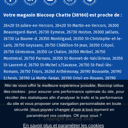
Votre magasin Biocoop Chatte (38160) est proche de :
26420 St-Julien-en-Vercors, 26420 St-Martin-en-Vercors, 26300
Beauregard-Baret, 26730 Eymeux, 26730 Hostun, 26300 Jaillans,
26730 La Baume-d, 26350 Montrigaud, 26350 St-Christophe-et-le-
Laris, 26750 Geyssans, 26750 Châtillon-St-Jean, 26350 Crépol,
26750 Génissieux, 26350 Le Chalon, 26350 Miribel, 26750
Montmiral, 26750 Parnans, 26350 St-Bonnet-de-Valclérieux, 26350
St-Laurent-d, 26750 St-Michel s/Savasse, 26750 St-Paul-lès-
Romans, 26750 Triors, 26260 Arthémonay, 26190 Bouvante, 26190
Echevis, 26190 La Motte-Fanjas, 26190 Oriol-en-Royans, 26190
Rochechinard, 26190 St-Jean-en-Royans, 26190 St-Laurent-en-
Afin de vous offrir la meilleure expérience possible, Biocoop utilise
Royans
des cookies : pour assurer une performance optimale du site, pour
récolter des statistiques afin d'analyser le trafic et la performance
du site et vous proposer une navigation personnalisée en toute
sécurité. Vous pouvez changer d'avis à tout moment en
Biocoop.fr
Le réseau Biocoop
paramétrant vos cookies. OK pour vous ?
Copyright Biocoop 2026
En savoir plus et paramétrer les cookies