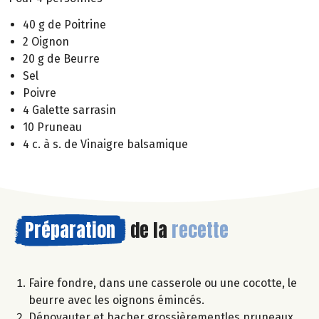
40 g de Poitrine
2 Oignon
20 g de Beurre
Sel
Poivre
4 Galette sarrasin
10 Pruneau
4 c. à s. de Vinaigre balsamique
Préparation
de la
recette
Faire fondre, dans une casserole ou une cocotte, le
beurre avec les oignons émincés.
Dénoyauter et hacher grossièrementles pruneaux.