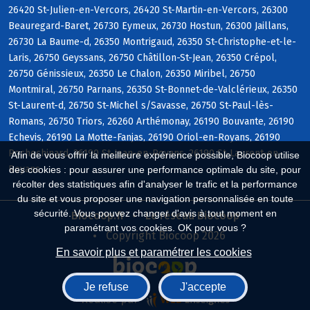
26420 St-Julien-en-Vercors, 26420 St-Martin-en-Vercors, 26300
Beauregard-Baret, 26730 Eymeux, 26730 Hostun, 26300 Jaillans,
26730 La Baume-d, 26350 Montrigaud, 26350 St-Christophe-et-le-
Laris, 26750 Geyssans, 26750 Châtillon-St-Jean, 26350 Crépol,
26750 Génissieux, 26350 Le Chalon, 26350 Miribel, 26750
Montmiral, 26750 Parnans, 26350 St-Bonnet-de-Valclérieux, 26350
St-Laurent-d, 26750 St-Michel s/Savasse, 26750 St-Paul-lès-
Romans, 26750 Triors, 26260 Arthémonay, 26190 Bouvante, 26190
Echevis, 26190 La Motte-Fanjas, 26190 Oriol-en-Royans, 26190
Rochechinard, 26190 St-Jean-en-Royans, 26190 St-Laurent-en-
Afin de vous offrir la meilleure expérience possible, Biocoop utilise
Royans
des cookies : pour assurer une performance optimale du site, pour
récolter des statistiques afin d'analyser le trafic et la performance
du site et vous proposer une navigation personnalisée en toute
sécurité. Vous pouvez changer d'avis à tout moment en
Biocoop.fr
Le réseau Biocoop
paramétrant vos cookies. OK pour vous ?
Copyright Biocoop 2026
En savoir plus et paramétrer les cookies
Je refuse
J'accepte
Réalisé par