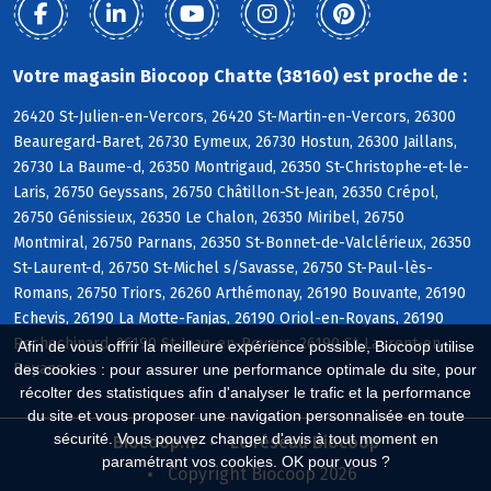
Votre magasin Biocoop Chatte (38160) est proche de :
26420 St-Julien-en-Vercors, 26420 St-Martin-en-Vercors, 26300
Beauregard-Baret, 26730 Eymeux, 26730 Hostun, 26300 Jaillans,
26730 La Baume-d, 26350 Montrigaud, 26350 St-Christophe-et-le-
Laris, 26750 Geyssans, 26750 Châtillon-St-Jean, 26350 Crépol,
26750 Génissieux, 26350 Le Chalon, 26350 Miribel, 26750
Montmiral, 26750 Parnans, 26350 St-Bonnet-de-Valclérieux, 26350
St-Laurent-d, 26750 St-Michel s/Savasse, 26750 St-Paul-lès-
Romans, 26750 Triors, 26260 Arthémonay, 26190 Bouvante, 26190
Echevis, 26190 La Motte-Fanjas, 26190 Oriol-en-Royans, 26190
Rochechinard, 26190 St-Jean-en-Royans, 26190 St-Laurent-en-
Afin de vous offrir la meilleure expérience possible, Biocoop utilise
Royans
des cookies : pour assurer une performance optimale du site, pour
récolter des statistiques afin d'analyser le trafic et la performance
du site et vous proposer une navigation personnalisée en toute
sécurité. Vous pouvez changer d'avis à tout moment en
Biocoop.fr
Le réseau Biocoop
paramétrant vos cookies. OK pour vous ?
Copyright Biocoop 2026