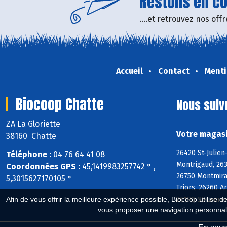
Restons en con
....et retrouvez nos of
Accueil
Contact
Menti
Biocoop Chatte
Nous suiv
ZA La Gloriette
Votre magasi
38160 Chatte
26420 St-Julien
Téléphone :
04 76 64 41 08
Montrigaud, 263
Coordonnées GPS :
45,1419983257742 ° ,
26750 Montmiral
5,3015627170105 °
Triors, 26260 A
26190 St-Laure
Afin de vous offrir la meilleure expérience possible, Biocoop utilise d
vous proposer une navigation personnal