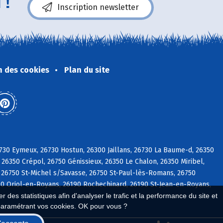
 !
Inscription newsletter
n des cookies
Plan du site
730 Eymeux, 26730 Hostun, 26300 Jaillans, 26730 La Baume-d, 26350
 26350 Crépol, 26750 Génissieux, 26350 Le Chalon, 26350 Miribel,
, 26750 St-Michel s/Savasse, 26750 St-Paul-lès-Romans, 26750
190 Oriol-en-Royans, 26190 Rochechinard, 26190 St-Jean-en-Royans,
 des statistiques afin d'analyser le trafic et la performance du site et
paramétrant vos cookies. OK pour vous ?