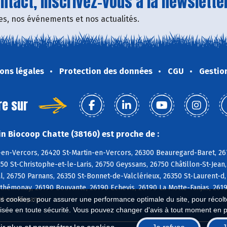
tact, inscrivez-vous à la newsletter
fres, nos événements et nos actualités.
ons légales
Protection des données
CGU
Gestio
re sur
n Biocoop Chatte (38160) est proche de :
-en-Vercors, 26420 St-Martin-en-Vercors, 26300 Beauregard-Baret, 26
50 St-Christophe-et-le-Laris, 26750 Geyssans, 26750 Châtillon-St-Jean,
, 26750 Parnans, 26350 St-Bonnet-de-Valclérieux, 26350 St-Laurent-d
rthémonay, 26190 Bouvante, 26190 Echevis, 26190 La Motte-Fanjas, 26
nt-en-Royans
es cookies : pour assurer une performance optimale du site, pour récolter
isée en toute sécurité. Vous pouvez changer d'avis à tout moment en 