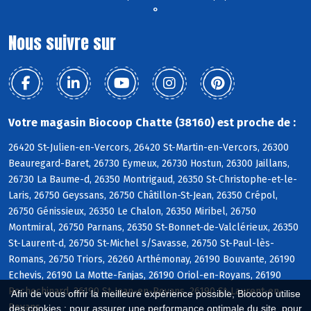
°
Nous suivre sur
Votre magasin Biocoop Chatte (38160) est proche de :
26420 St-Julien-en-Vercors, 26420 St-Martin-en-Vercors, 26300
Beauregard-Baret, 26730 Eymeux, 26730 Hostun, 26300 Jaillans,
26730 La Baume-d, 26350 Montrigaud, 26350 St-Christophe-et-le-
Laris, 26750 Geyssans, 26750 Châtillon-St-Jean, 26350 Crépol,
26750 Génissieux, 26350 Le Chalon, 26350 Miribel, 26750
Montmiral, 26750 Parnans, 26350 St-Bonnet-de-Valclérieux, 26350
St-Laurent-d, 26750 St-Michel s/Savasse, 26750 St-Paul-lès-
Romans, 26750 Triors, 26260 Arthémonay, 26190 Bouvante, 26190
Echevis, 26190 La Motte-Fanjas, 26190 Oriol-en-Royans, 26190
Rochechinard, 26190 St-Jean-en-Royans, 26190 St-Laurent-en-
Afin de vous offrir la meilleure expérience possible, Biocoop utilise
Royans
des cookies : pour assurer une performance optimale du site, pour