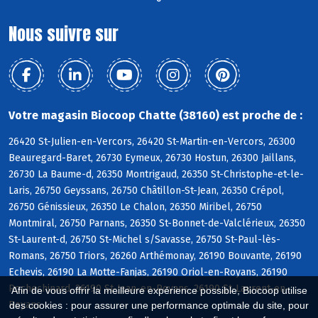
°
Nous suivre sur
Votre magasin Biocoop Chatte (38160) est proche de :
26420 St-Julien-en-Vercors, 26420 St-Martin-en-Vercors, 26300
Beauregard-Baret, 26730 Eymeux, 26730 Hostun, 26300 Jaillans,
26730 La Baume-d, 26350 Montrigaud, 26350 St-Christophe-et-le-
Laris, 26750 Geyssans, 26750 Châtillon-St-Jean, 26350 Crépol,
26750 Génissieux, 26350 Le Chalon, 26350 Miribel, 26750
Montmiral, 26750 Parnans, 26350 St-Bonnet-de-Valclérieux, 26350
St-Laurent-d, 26750 St-Michel s/Savasse, 26750 St-Paul-lès-
Romans, 26750 Triors, 26260 Arthémonay, 26190 Bouvante, 26190
Echevis, 26190 La Motte-Fanjas, 26190 Oriol-en-Royans, 26190
Rochechinard, 26190 St-Jean-en-Royans, 26190 St-Laurent-en-
Afin de vous offrir la meilleure expérience possible, Biocoop utilise
Royans
des cookies : pour assurer une performance optimale du site, pour