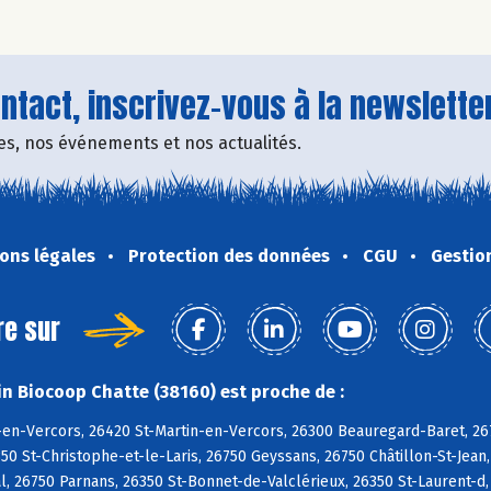
tact, inscrivez-vous à la newsletter
fres, nos événements et nos actualités.
ons légales
Protection des données
CGU
Gestio
re sur
n Biocoop Chatte (38160) est proche de :
-en-Vercors, 26420 St-Martin-en-Vercors, 26300 Beauregard-Baret, 26
50 St-Christophe-et-le-Laris, 26750 Geyssans, 26750 Châtillon-St-Jean,
, 26750 Parnans, 26350 St-Bonnet-de-Valclérieux, 26350 St-Laurent-d