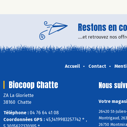
Restons en con
....et retrouvez nos of
Accueil
Contact
Menti
Biocoop Chatte
Nous suiv
ZA La Gloriette
Votre magasi
38160 Chatte
26420 St-Julien
Téléphone :
04 76 64 41 08
Montrigaud, 263
Coordonnées GPS :
45,1419983257742 ° ,
26750 Montmiral
5,3015627170105 °