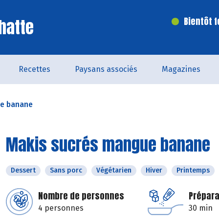
hatte
Bientôt 
Recettes
Paysans associés
Magazines
ue banane
Makis sucrés mangue banane
Dessert
Sans porc
Végétarien
Hiver
Printemps
Nombre de personnes
Prépara
4 personnes
30 min