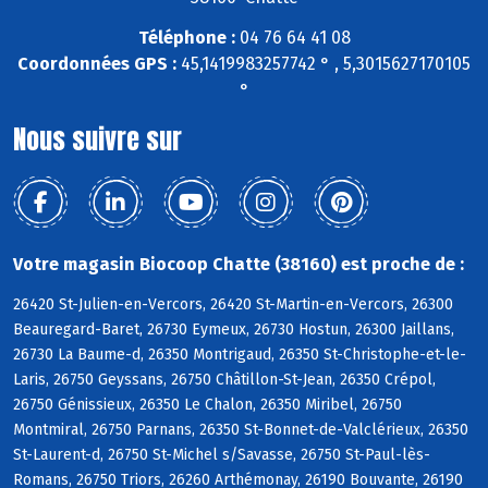
Téléphone :
04 76 64 41 08
Coordonnées GPS :
45,1419983257742 ° , 5,3015627170105
°
Nous suivre sur
Votre magasin Biocoop Chatte (38160) est proche de :
26420 St-Julien-en-Vercors, 26420 St-Martin-en-Vercors, 26300
Beauregard-Baret, 26730 Eymeux, 26730 Hostun, 26300 Jaillans,
26730 La Baume-d, 26350 Montrigaud, 26350 St-Christophe-et-le-
Laris, 26750 Geyssans, 26750 Châtillon-St-Jean, 26350 Crépol,
26750 Génissieux, 26350 Le Chalon, 26350 Miribel, 26750
Montmiral, 26750 Parnans, 26350 St-Bonnet-de-Valclérieux, 26350
St-Laurent-d, 26750 St-Michel s/Savasse, 26750 St-Paul-lès-
Romans, 26750 Triors, 26260 Arthémonay, 26190 Bouvante, 26190