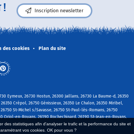
 !
Inscription newsletter
n des cookies
Plan du site
730 Eymeux, 26730 Hostun, 26300 Jaillans, 26730 La Baume-d, 26350
 26350 Crépol, 26750 Génissieux, 26350 Le Chalon, 26350 Miribel,
, 26750 St-Michel s/Savasse, 26750 St-Paul-lès-Romans, 26750
190 Oriol-en-Royans, 26190 Rochechinard, 26190 St-Jean-en-Royans,
 des statistiques afin d'analyser le trafic et la performance du site et
paramétrant vos cookies. OK pour vous ?