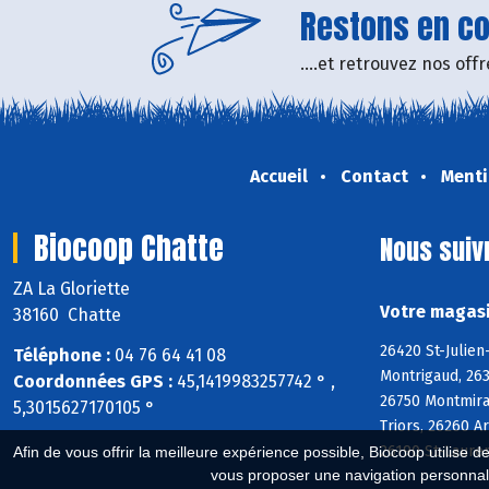
Restons en con
....et retrouvez nos of
Accueil
Contact
Menti
Biocoop Chatte
Nous suiv
ZA La Gloriette
Votre magasi
38160 Chatte
26420 St-Julien
Téléphone :
04 76 64 41 08
Montrigaud, 263
Coordonnées GPS :
45,1419983257742 ° ,
26750 Montmiral
5,3015627170105 °
Triors, 26260 A
26190 St-Laure
Afin de vous offrir la meilleure expérience possible, Biocoop utilise d
vous proposer une navigation personnal