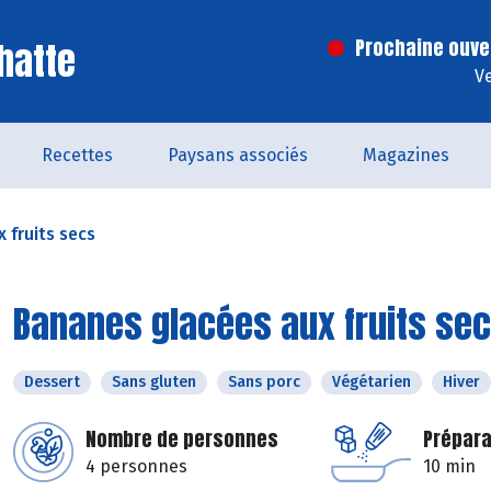
hatte
Prochaine ouve
V
Recettes
Paysans associés
Magazines
 fruits secs
Bananes glacées aux fruits se
Dessert
Sans gluten
Sans porc
Végétarien
Hiver
Nombre de personnes
Prépara
4 personnes
10 min