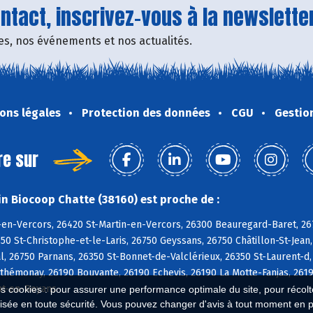
tact, inscrivez-vous à la newsletter
fres, nos événements et nos actualités.
ons légales
Protection des données
CGU
Gestio
re sur
n Biocoop Chatte (38160) est proche de :
-en-Vercors, 26420 St-Martin-en-Vercors, 26300 Beauregard-Baret, 26
50 St-Christophe-et-le-Laris, 26750 Geyssans, 26750 Châtillon-St-Jean,
, 26750 Parnans, 26350 St-Bonnet-de-Valclérieux, 26350 St-Laurent-d
rthémonay, 26190 Bouvante, 26190 Echevis, 26190 La Motte-Fanjas, 26
nt-en-Royans
es cookies : pour assurer une performance optimale du site, pour récolter
isée en toute sécurité. Vous pouvez changer d'avis à tout moment en 