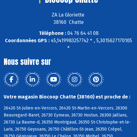
ZA La Gloriette
38160 Chatte
Téléphone :
04 76 64 41 08
Coordonnées GPS :
45,1419983257742 ° , 5,3015627170105
°
Nous suivre sur
Votre magasin Biocoop Chatte (38160) est proche de :
26420 St-Julien-en-Vercors, 26420 St-Martin-en-Vercors, 26300
Beauregard-Baret, 26730 Eymeux, 26730 Hostun, 26300 Jaillans,
26730 La Baume-d, 26350 Montrigaud, 26350 St-Christophe-et-le-
Laris, 26750 Geyssans, 26750 Châtillon-St-Jean, 26350 Crépol,
26750 Génissieux, 26350 Le Chalon, 26350 Miribel, 26750