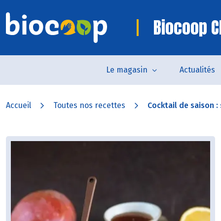
Biocoop C
Le magasin
Actualités
Accueil
Toutes nos recettes
Cocktail de saison :