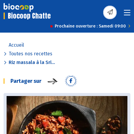
Biocoop Chatte
Prochaine ouverture : Samedi 09:00
Accueil
Toutes nos recettes
Riz massala à la Sri...
Partager sur