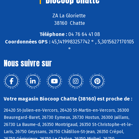
ZA La Gloriette
38160 Chatte
Téléphone :
04 76 64 41 08
Coordonnées GPS :
45,1419983257742 ° , 5,3015627170105
°
Nous suivre sur
Votre magasin Biocoop Chatte (38160) est proche de :
26420 St-Julien-en-Vercors, 26420 St-Martin-en-Vercors, 26300
Beauregard-Baret, 26730 Eymeux, 26730 Hostun, 26300 Jaillans,
26730 La Baume-d, 26350 Montrigaud, 26350 St-Christophe-et-le-
Laris, 26750 Geyssans, 26750 Châtillon-St-Jean, 26350 Crépol,
26750 Génissieux, 26350 Le Chalon, 26350 Miribel, 26750