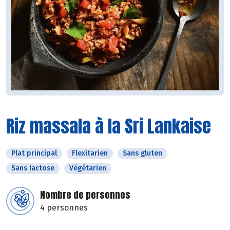
Riz massala à la Sri Lankaise
Plat principal
Flexitarien
Sans gluten
Sans lactose
Végétarien
Nombre de personnes
4 personnes