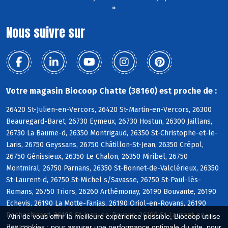
°
Nous suivre sur
Votre magasin Biocoop Chatte (38160) est proche de :
26420 St-Julien-en-Vercors, 26420 St-Martin-en-Vercors, 26300
Beauregard-Baret, 26730 Eymeux, 26730 Hostun, 26300 Jaillans,
26730 La Baume-d, 26350 Montrigaud, 26350 St-Christophe-et-le-
Laris, 26750 Geyssans, 26750 Châtillon-St-Jean, 26350 Crépol,
26750 Génissieux, 26350 Le Chalon, 26350 Miribel, 26750
Montmiral, 26750 Parnans, 26350 St-Bonnet-de-Valclérieux, 26350
St-Laurent-d, 26750 St-Michel s/Savasse, 26750 St-Paul-lès-
Romans, 26750 Triors, 26260 Arthémonay, 26190 Bouvante, 26190
Echevis, 26190 La Motte-Fanjas, 26190 Oriol-en-Royans, 26190
Rochechinard, 26190 St-Jean-en-Royans, 26190 St-Laurent-en-
Afin de vous offrir la meilleure expérience possible, Biocoop utilise
Royans
des cookies : pour assurer une performance optimale du site, pour