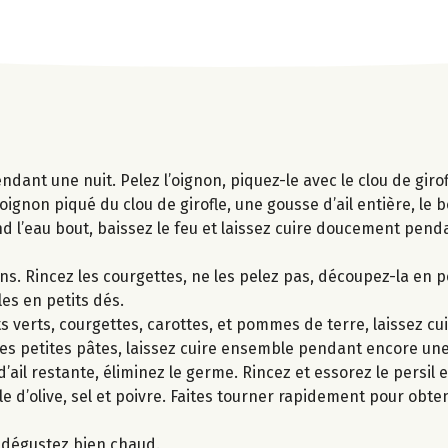
ndant une nuit. Pelez l’oignon, piquez-le avec le clou de girof
oignon piqué du clou de girofle, une gousse d’ail entière, le 
uand l’eau bout, baissez le feu et laissez cuire doucement pend
ons. Rincez les courgettes, ne les pelez pas, découpez-la en p
es en petits dés.
cots verts, courgettes, carottes, et pommes de terre, laissez c
, les petites pâtes, laissez cuire ensemble pendant encore un
ail restante, éliminez le germe. Rincez et essorez le persil et
uile d’olive, sel et poivre. Faites tourner rapidement pour obt
t dégustez bien chaud.