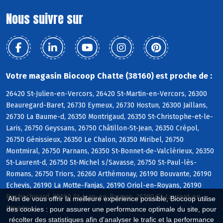
Nous suivre sur
Votre magasin Biocoop Chatte (38160) est proche de :
26420 St-Julien-en-Vercors, 26420 St-Martin-en-Vercors, 26300
Beauregard-Baret, 26730 Eymeux, 26730 Hostun, 26300 Jaillans,
26730 La Baume-d, 26350 Montrigaud, 26350 St-Christophe-et-le-
Laris, 26750 Geyssans, 26750 Châtillon-St-Jean, 26350 Crépol,
26750 Génissieux, 26350 Le Chalon, 26350 Miribel, 26750
Montmiral, 26750 Parnans, 26350 St-Bonnet-de-Valclérieux, 26350
St-Laurent-d, 26750 St-Michel s/Savasse, 26750 St-Paul-lès-
Romans, 26750 Triors, 26260 Arthémonay, 26190 Bouvante, 26190
Echevis, 26190 La Motte-Fanjas, 26190 Oriol-en-Royans, 26190
Rochechinard, 26190 St-Jean-en-Royans, 26190 St-Laurent-en-
Afin de vous offrir la meilleure expérience possible, Biocoop utilise
Royans
des cookies : pour assurer une performance optimale du site, pour
récolter des statistiques afin d'analyser le trafic et la performance