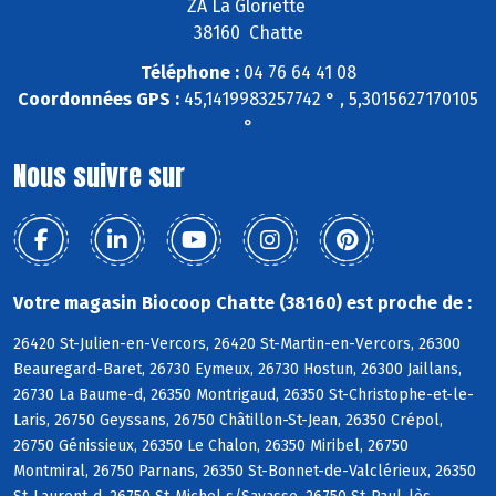
ZA La Gloriette
38160 Chatte
Téléphone :
04 76 64 41 08
Coordonnées GPS :
45,1419983257742 ° , 5,3015627170105
°
Nous suivre sur
Votre magasin Biocoop Chatte (38160) est proche de :
26420 St-Julien-en-Vercors, 26420 St-Martin-en-Vercors, 26300
Beauregard-Baret, 26730 Eymeux, 26730 Hostun, 26300 Jaillans,
26730 La Baume-d, 26350 Montrigaud, 26350 St-Christophe-et-le-
Laris, 26750 Geyssans, 26750 Châtillon-St-Jean, 26350 Crépol,
26750 Génissieux, 26350 Le Chalon, 26350 Miribel, 26750
Montmiral, 26750 Parnans, 26350 St-Bonnet-de-Valclérieux, 26350