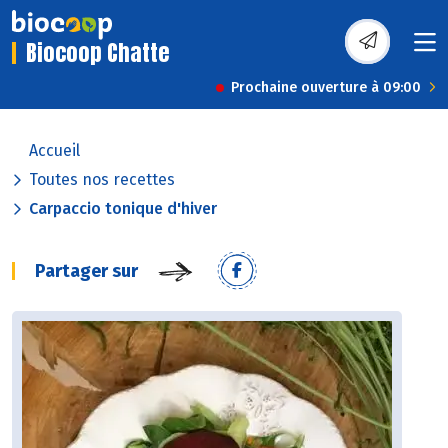
Biocoop Chatte
Prochaine ouverture à 09:00
Accueil
Toutes nos recettes
Carpaccio tonique d'hiver
Partager sur