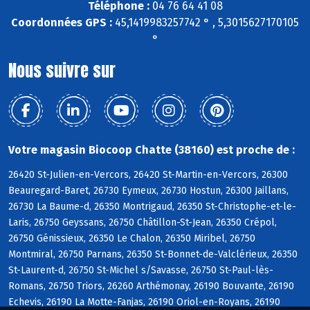
Téléphone :
04 76 64 41 08
Coordonnées GPS :
45,1419983257742 ° , 5,3015627170105
°
Nous suivre sur
Votre magasin Biocoop Chatte (38160) est proche de :
26420 St-Julien-en-Vercors, 26420 St-Martin-en-Vercors, 26300
Beauregard-Baret, 26730 Eymeux, 26730 Hostun, 26300 Jaillans,
26730 La Baume-d, 26350 Montrigaud, 26350 St-Christophe-et-le-
Laris, 26750 Geyssans, 26750 Châtillon-St-Jean, 26350 Crépol,
26750 Génissieux, 26350 Le Chalon, 26350 Miribel, 26750
Montmiral, 26750 Parnans, 26350 St-Bonnet-de-Valclérieux, 26350
St-Laurent-d, 26750 St-Michel s/Savasse, 26750 St-Paul-lès-
Romans, 26750 Triors, 26260 Arthémonay, 26190 Bouvante, 26190
Echevis, 26190 La Motte-Fanjas, 26190 Oriol-en-Royans, 26190