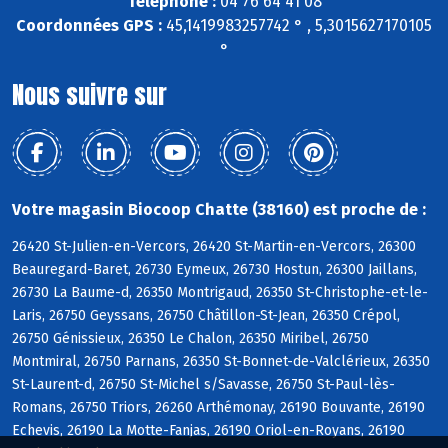
Téléphone :
04 76 64 41 08
Coordonnées GPS :
45,1419983257742 ° , 5,3015627170105
°
Nous suivre sur
Votre magasin Biocoop Chatte (38160) est proche de :
26420 St-Julien-en-Vercors, 26420 St-Martin-en-Vercors, 26300
Beauregard-Baret, 26730 Eymeux, 26730 Hostun, 26300 Jaillans,
26730 La Baume-d, 26350 Montrigaud, 26350 St-Christophe-et-le-
Laris, 26750 Geyssans, 26750 Châtillon-St-Jean, 26350 Crépol,
26750 Génissieux, 26350 Le Chalon, 26350 Miribel, 26750
Montmiral, 26750 Parnans, 26350 St-Bonnet-de-Valclérieux, 26350
St-Laurent-d, 26750 St-Michel s/Savasse, 26750 St-Paul-lès-
Romans, 26750 Triors, 26260 Arthémonay, 26190 Bouvante, 26190
Echevis, 26190 La Motte-Fanjas, 26190 Oriol-en-Royans, 26190