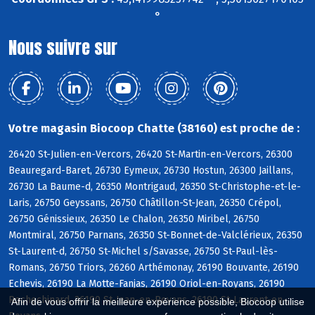
°
Nous suivre sur
Votre magasin Biocoop Chatte (38160) est proche de :
26420 St-Julien-en-Vercors, 26420 St-Martin-en-Vercors, 26300
Beauregard-Baret, 26730 Eymeux, 26730 Hostun, 26300 Jaillans,
26730 La Baume-d, 26350 Montrigaud, 26350 St-Christophe-et-le-
Laris, 26750 Geyssans, 26750 Châtillon-St-Jean, 26350 Crépol,
26750 Génissieux, 26350 Le Chalon, 26350 Miribel, 26750
Montmiral, 26750 Parnans, 26350 St-Bonnet-de-Valclérieux, 26350
St-Laurent-d, 26750 St-Michel s/Savasse, 26750 St-Paul-lès-
Romans, 26750 Triors, 26260 Arthémonay, 26190 Bouvante, 26190
Echevis, 26190 La Motte-Fanjas, 26190 Oriol-en-Royans, 26190
Rochechinard, 26190 St-Jean-en-Royans, 26190 St-Laurent-en-
Afin de vous offrir la meilleure expérience possible, Biocoop utilise