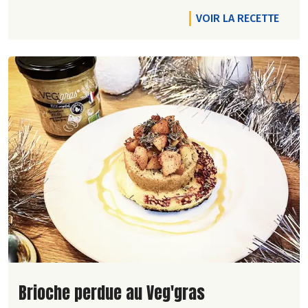
VOIR LA RECETTE
Lire la suite de la recette
Brioche perdue au Veg'gras