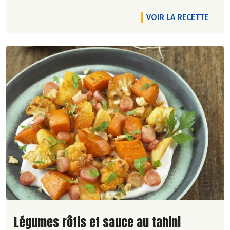
VOIR LA RECETTE
Lire la suite de la recette
Légumes rôtis et sauce au tahini