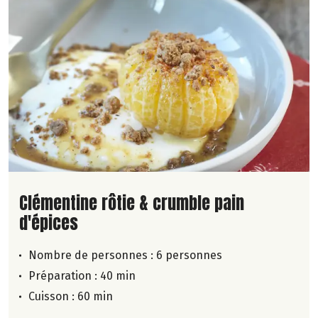
Lire la suite de la recette
Clémentine rôtie & crumble pain
d'épices
Nombre de personnes :
6 personnes
Préparation : 40 min
Cuisson : 60 min