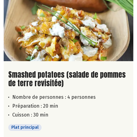
Lire la suite de la recette
Smashed potatoes (salade de pommes
de terre revisitée)
Nombre de personnes :
4 personnes
Préparation : 20 min
Cuisson : 30 min
Plat principal