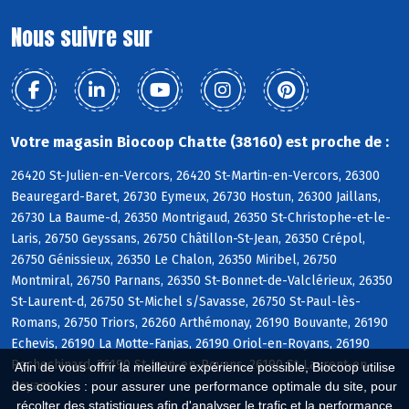
Nous suivre sur
Votre magasin Biocoop Chatte (38160) est proche de :
26420 St-Julien-en-Vercors, 26420 St-Martin-en-Vercors, 26300
Beauregard-Baret, 26730 Eymeux, 26730 Hostun, 26300 Jaillans,
26730 La Baume-d, 26350 Montrigaud, 26350 St-Christophe-et-le-
Laris, 26750 Geyssans, 26750 Châtillon-St-Jean, 26350 Crépol,
26750 Génissieux, 26350 Le Chalon, 26350 Miribel, 26750
Montmiral, 26750 Parnans, 26350 St-Bonnet-de-Valclérieux, 26350
St-Laurent-d, 26750 St-Michel s/Savasse, 26750 St-Paul-lès-
Romans, 26750 Triors, 26260 Arthémonay, 26190 Bouvante, 26190
Echevis, 26190 La Motte-Fanjas, 26190 Oriol-en-Royans, 26190
Rochechinard, 26190 St-Jean-en-Royans, 26190 St-Laurent-en-
Afin de vous offrir la meilleure expérience possible, Biocoop utilise
Royans
des cookies : pour assurer une performance optimale du site, pour
récolter des statistiques afin d'analyser le trafic et la performance