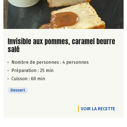
Lire la suite de la recette
Invisible aux pommes, caramel beurre
salé
Nombre de personnes :
4 personnes
Préparation : 25 min
Cuisson : 60 min
Dessert
VOIR LA RECETTE